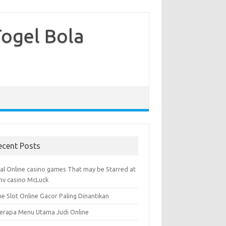
Togel Bola
ecent Posts
ial Online casino games That may be Starred at
 nv casino McLuck
e Slot Online Gacor Paling Dinantikan
erapa Menu Utama Judi Online