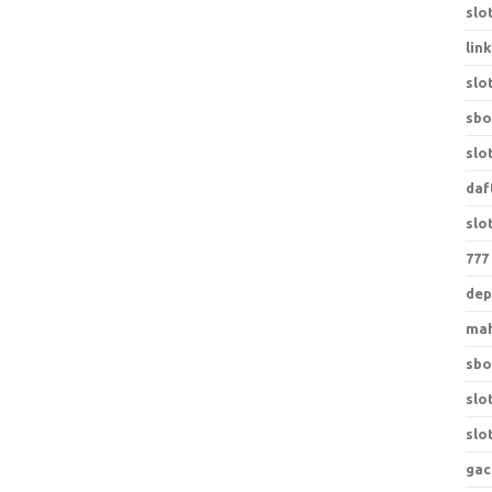
slo
link
slo
sbo
slo
daf
slo
777
dep
mah
sbo
slo
slo
gac