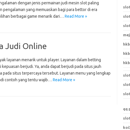
ngalaman dengan jenis permainan judi mesin slot paling
slo
kan pengalaman yang memuaskan bagi para bettor di era
pilihan berbagai game menarik dari…
Read More »
slo
slo
mej
 Judi Online
hk
hk
yak layanan menarik untuk player. Layanan dalam betting
hk
epuasan berjudi. Ya, anda dapat berjudi pada situs jauh
da pada situs terpercaya tersebut. Layanan menu yang lengkap
slo
adi contoh yang tentu wajib…
Read More »
slo
slo
qq 
slo
koi