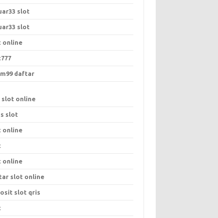
uar33 slot
uar33 slot
t online
t777
m99 daftar
i slot online
us slot
t online
t
t online
tar slot online
osit slot qris
t