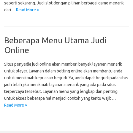
seperti sekarang. Judi slot dengan pilihan berbagai game menarik
dari…
Read More »
Beberapa Menu Utama Judi
Online
Situs penyedia judi online akan memberi banyak layanan menarik
untuk player. Layanan dalam betting online akan membantu anda
untuk menikmati kepuasan berjudi. Ya, anda dapat berjudi pada situs
jauh lebih jika menikmati layanan menarik yang ada pada situs
terpercaya tersebut. Layanan menu yang lengkap dan penting
untuk akses beberapa hal menjadi contoh yang tentu wajib…
Read More »