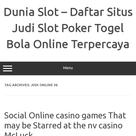
Skip
to
Dunia Slot – Daftar Situs
content
Judi Slot Poker Togel
Bola Online Terpercaya
Menu
TAG ARCHIVES:
JUDI ONLINE 36
Social Online casino games That
may be Starred at the nv casino
McLuck