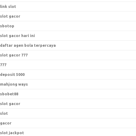
link slot
slot gacor
sbotop
slot gacor hari ini
daftar agen bola terpercaya
slot gacor 777
777
deposit 5000
mahjong ways
sbobet88
slot gacor
slot
gacor
slot jackpot