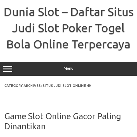
Skip
to
Dunia Slot – Daftar Situs
content
Judi Slot Poker Togel
Bola Online Terpercaya
Menu
CATEGORY ARCHIVES:
SITUS JUDI SLOT ONLINE 49
Game Slot Online Gacor Paling
Dinantikan