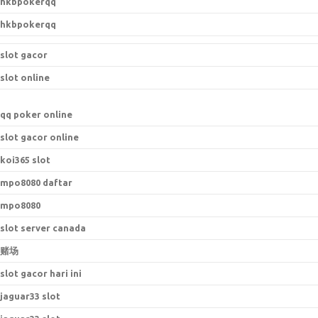
hkbpokerqq
hkbpokerqq
slot gacor
slot online
qq poker online
slot gacor online
koi365 slot
mpo8080 daftar
mpo8080
slot server canada
赌场
slot gacor hari ini
jaguar33 slot