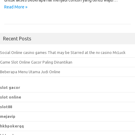
untuk akses beberapa hal menjadi contoh yang tentu wajib…
Read More »
Recent Posts
Social Online casino games That may be Starred at the nv casino McLuck
Game Slot Online Gacor Paling Dinantikan
Beberapa Menu Utama Judi Online
slot gacor
slot online
slot88
mejavip
hkbpokerqq