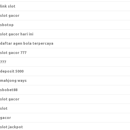
link slot
slot gacor
sbotop
slot gacor hari ini
daftar agen bola terpercaya
slot gacor 777
777
deposit 5000
mahjong ways
sbobet88
slot gacor
slot
gacor
slot jackpot